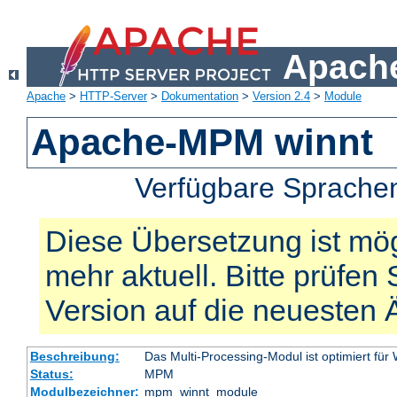
Apache
Apache
>
HTTP-Server
>
Dokumentation
>
Version 2.4
>
Module
Apache-MPM winnt
Verfügbare Sprache
Diese Übersetzung ist mög
mehr aktuell. Bitte prüfen 
Version auf die neuesten
Beschreibung:
Das Multi-Processing-Modul ist optimiert für
Status:
MPM
Modulbezeichner:
mpm_winnt_module