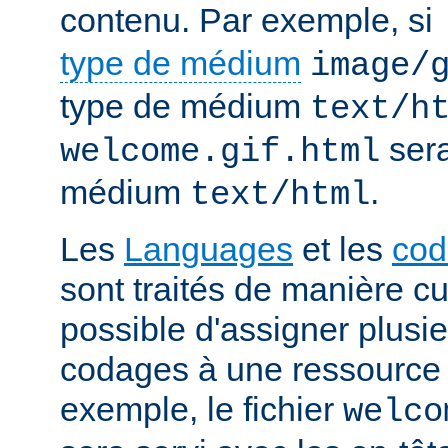
contenu. Par exemple, si
type de médium
image/
type de médium
text/h
sera
welcome.gif.html
médium
.
text/html
Les
Languages
et les
cod
sont traités de manière cum
possible d'assigner plusi
codages à une ressource p
exemple, le fichier
welco