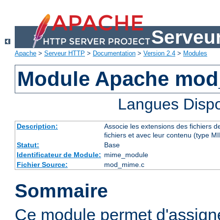
Serveu
Apache
>
Serveur HTTP
>
Documentation
>
Version 2.4
>
Modules
Module Apache mo
Langues Dispo
Description:
Associe les extensions des fichiers 
fichiers et avec leur contenu (type M
Statut:
Base
Identificateur de Module:
mime_module
Fichier Source:
mod_mime.c
Sommaire
Ce module permet d'assig