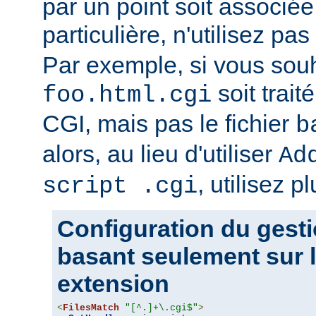
par un point soit associ
particulière, n'utilisez pas
Par exemple, si vous souh
soit trait
foo.html.cgi
CGI, mais pas le fichier
b
alors, au lieu d'utiliser
Ad
, utilisez pl
script .cgi
Configuration du gesti
basant seulement sur l
extension
<
FilesMatch
"[^.]+\.cgi$"
>