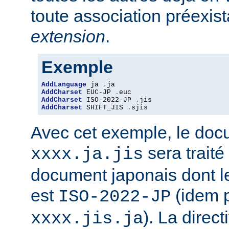
toute association préexis
extension
.
Exemple
AddLanguage
 ja 
.
AddCharset
 EUC-JP 
.
AddCharset
 ISO-2022-JP 
.
AddCharset
 SHIFT_JIS 
.
sjis
Avec cet exemple, le do
sera traité
xxxx.ja.jis
document japonais dont le
est
(idem 
ISO-2022-JP
). La direc
xxxx.jis.ja