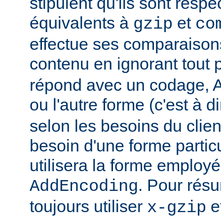
stipulent qu'ils sont resp
équivalents à
et
gzip
co
effectue ses comparaiso
contenu en ignorant tout 
répond avec un codage, Ap
ou l'autre forme (c'est à d
selon les besoins du client
besoin d'une forme partic
utilisera la forme employé
. Pour rés
AddEncoding
toujours utiliser
e
x-gzip