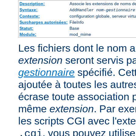
Description:
Associe les extensions de noms de
Syntaxe:
AddHandler
nom-gestionnaire
Contexte:
configuration globale, serveur virtu
Surcharges autorisées:
FileInfo
Statut:
Base
Module:
mod_mime
Les fichiers dont le nom 
extension
seront servis p
gestionnaire
spécifié. Cet
ajoutée à toutes les autre
écrase toute association 
même
extension
. Par exe
les scripts CGI avec l'exte
, vous pouvez utiliser
.cgi