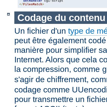
SetHandler
</
FilesMatch
>
Codage du contenu
Un fichier d'un
type de m
peut être également codé 
manière pour simplifier s
Internet. Alors que cela 
la compression, comme
g
s'agir de chiffrement, c
codage comme UUencodin
pour transmettre un fichie