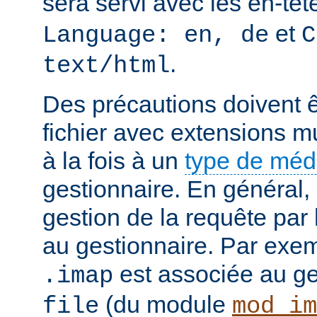
sera servi avec les en-tê
et
Language: en, de
C
.
text/html
Des précautions doivent ê
fichier avec extensions mu
à la fois à un
type de mé
gestionnaire. En général, 
gestion de la requête par
au gestionnaire. Par exemp
est associée au g
.imap
(du module
file
mod_im