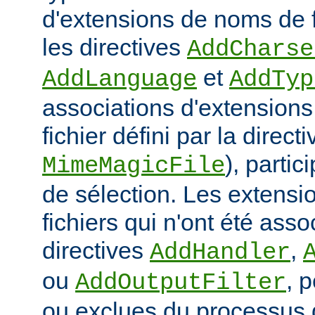
d'extensions de noms de f
les directives
AddCharse
et
AddLanguage
AddTyp
associations d'extensions 
fichier défini par la directi
), parti
MimeMagicFile
de sélection. Les extens
fichiers qui n'ont été ass
directives
,
AddHandler
ou
, 
AddOutputFilter
ou exclues du processus 