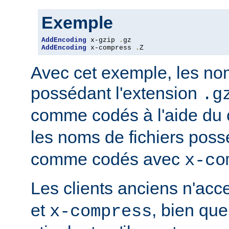
Exemple
AddEncoding
 x-gzip 
.
AddEncoding
 x-compress 
.
Z
Avec cet exemple, les nom
possédant l'extension
.g
comme codés à l'aide du
les noms de fichiers poss
comme codés avec
x-co
Les clients anciens n'ac
et
, bien que
x-compress