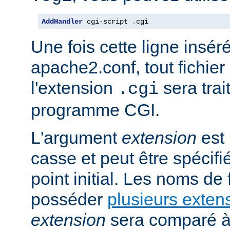
AddHandler
 cgi-script 
.
cgi
Une fois cette ligne insér
apache2.conf, tout fichie
l'extension
sera trai
.cgi
programme CGI.
L'argument
extension
est 
casse et peut être spécifi
point initial. Les noms de
posséder
plusieurs exten
extension
sera comparé à