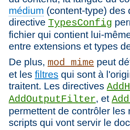
médium
(content-type) des
directive
per
TypesConfig
fichier qui contient lui-mêm
entre extensions et types d
De plus,
peut déf
mod_mime
et les
filtres
qui sont à l'orig
traitent. Les directives
AddH
, et
AddOutputFilter
Add
permettent de contrôler les
scripts qui vont servir le do