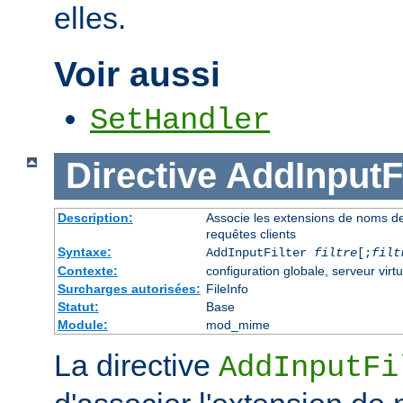
elles.
Voir aussi
SetHandler
Directive
AddInputFi
Description:
Associe les extensions de noms de fi
requêtes clients
Syntaxe:
AddInputFilter
filtre
[;
filt
Contexte:
configuration globale, serveur virtu
Surcharges autorisées:
FileInfo
Statut:
Base
Module:
mod_mime
La directive
AddInputFi