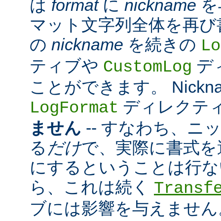
は
format
に
nickname
を
マット文字列全体を再び
の
nickname
を続きの
Lo
ティブや
デ
CustomLog
ことができます。 Nickn
ディレクテ
LogFormat
ません
-- すなわち、ニ
る
だけ
で、実際に書式を
にするということは行な
ら、これは続く
Transf
ブには影響を与えません