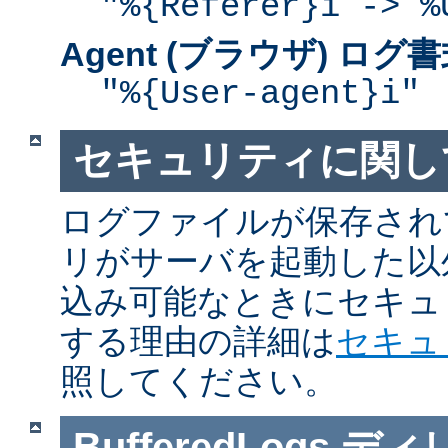
"%{Referer}i -> %
Agent (ブラウザ) ログ
"%{User-agent}i"
セキュリティに関し
ログファイルが保存され
リがサーバを起動した以
込み可能なときにセキュ
する理由の詳細は
セキュ
照してください。
BufferedLogs
ディ