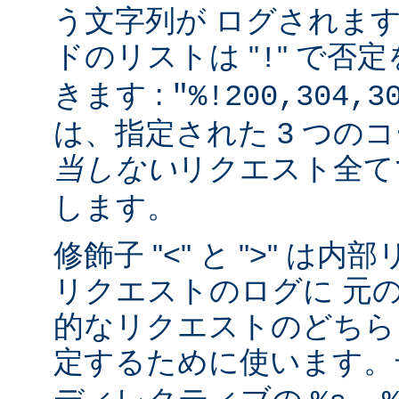
う文字列が ログされま
ドのリストは "
" で否
!
きます :
"%!200,304,3
は、指定された 3 つの
当しない
リクエスト全
します。
修飾子 "<" と ">" 
リクエストのログに 元
的なリクエストのどちら
定するために使います。