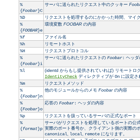
サーバに送られたリクエスト中のクッキー
Foob
%
{
Foobar
}C
リクエストを処理するのにかかった時間、マイ
%D
環境変数
FOOBAR
の内容
%
{
FOOBAR
}e
ファイル名
%f
リモートホスト
%h
リクエストプロトコル
%H
サーバに送られたリクエストの
ヘッダ
%
Foobar
:
{
Foobar
}i
(identd からもし提供されていれば) リモート
%l
ディレクティブが
に設定さ
IdentityCheck
On
リクエストメソッド
%m
他のモジュールからのメモ
Foobar
の内容
%
{
Foobar
}n
応答の
ヘッダの内容
%
Foobar
:
{
Foobar
}o
リクエストを扱っているサーバの正式なポート
%p
サーバがリクエストを処理しているポートの公
%
実際のポート番号か、クライアント側の実際のポート
{
format
}p
,
,
になります。
canonical
local
remote