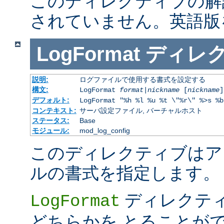
このディレクティブの解
されていません。英語版
LogFormat
ディレ
説明:
ログファイルで使用する書式を設定する
構文:
LogFormat
format
|
nickname
[
nickname
]
デフォルト:
LogFormat "%h %l %u %t \"%r\" %>s %b
コンテキスト:
サーバ設定ファイル, バーチャルホスト
ステータス:
Base
モジュール:
mod_log_config
このディレクティブはア
ルの書式を指定します。
ディレクテ
LogFormat
どちらかを とることが