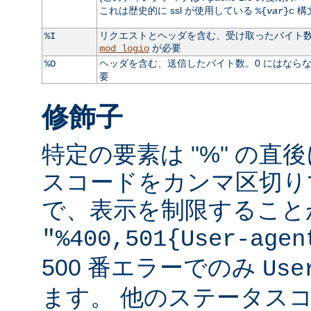
これは歴史的に ssl が使用している
構
%{
var
}c
リクエストとヘッダを含む、受け取ったバイト数。
%I
が必要
mod_logio
ヘッダを含む、送信したバイト数。0 にはなら
%O
要
修飾子
特定の要素は "%" の直後
スコードをカンマ区切り
で、表示を制限すること
"%400,501{User-agen
500 番エラーでのみ
Use
ます。 他のステータス