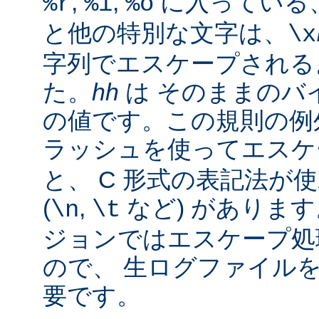
,
,
に入っている
%r
%i
%o
と他の特別な文字は、
\x
字列でエスケープされる
た。
hh
は そのままのバイ
の値です。この規則の例
ラッシュを使ってエス
と、 C 形式の表記法が
(
,
など) があります。
\n
\t
ジョンではエスケープ処
ので、 生ログファイル
要です。