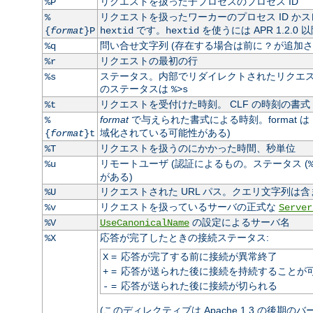
リクエストを扱った子プロセスのプロセス ID
%P
リクエストを扱ったワーカーのプロセス ID かス
%
です。
を使うには APR 1.2.0
{
format
}P
hextid
hextid
問い合せ文字列 (存在する場合は前に
が追加さ
%q
?
リクエストの最初の行
%r
ステータス。内部でリダイレクトされたリクエスト
%s
のステータスは
%>s
リクエストを受付けた時刻。 CLF の時刻の書式 
%t
format
で与えられた書式による時刻。format は
%
域化されている可能性がある)
{
format
}t
リクエストを扱うのにかかった時間、秒単位
%T
リモートユーザ (認証によるもの。ステータス (
%u
がある)
リクエストされた URL パス。クエリ文字列は含
%U
リクエストを扱っているサーバの正式な
%v
Server
の設定によるサーバ名
%V
UseCanonicalName
応答が完了したときの接続ステータス:
%X
=
応答が完了する前に接続が異常終了
X
=
応答が送られた後に接続を持続することが
+
=
応答が送られた後に接続が切られる
-
(このディレクティブは Apache 1.3 の後期の