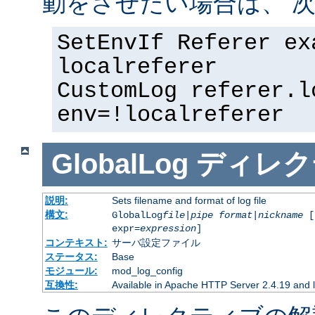
動をさせたい場合は、 次
SetEnvIf Referer ex
localreferer
CustomLog referer.l
env=!localreferer
GlobalLog
ディレク
説明:
Sets filename and format of log file
構文:
GlobalLog
file
|
pipe
format
|
nickname
[
expr=
expression
]
コンテキスト:
サーバ設定ファイル
ステータス:
Base
モジュール:
mod_log_config
互換性:
Available in Apache HTTP Server 2.4.19 and l